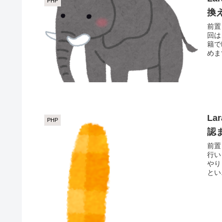
PHP
換え
前置
回は
籍で
めま
La
PHP
認
前置
行いました。 今回はその
やり
とい.