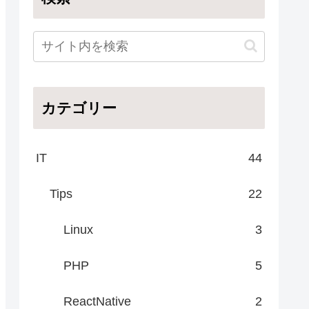
カテゴリー
IT
44
Tips
22
Linux
3
PHP
5
ReactNative
2