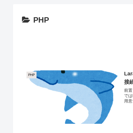
PHP
La
PHP
接
前置き
では