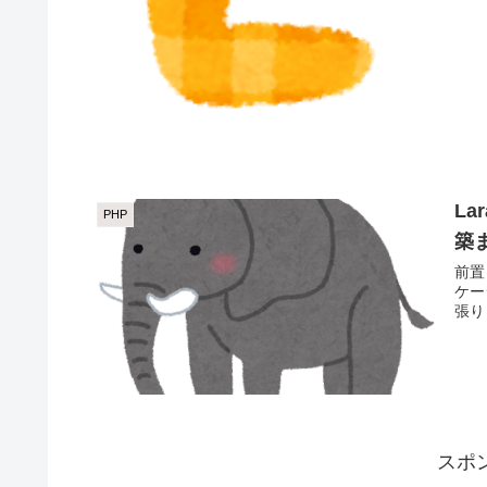
La
PHP
築
前置き タ
ケー
スポ