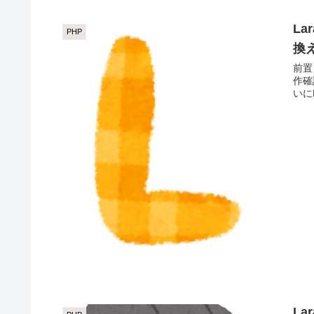
La
PHP
換え
前置
作確認を行いま
いにL
La