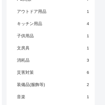
アウトドア用品
1
キッチン用品
4
子供用品
1
文房具
1
消耗品
3
災害対策
6
装備品(服飾等)
2
音楽
1